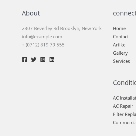
About
connec
2307 Beverley Rd Brooklyn, New York
Home
info@example.com
Contact
+ (0712) 819 79 555
Artikel
Gallery
Services
Conditi
AC Installa
AC Repair
Filter Rep
Commercia