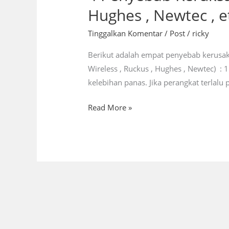
Penyebab
Hughes , Newtec , et
Keruksakan
Pada
Tinggalkan Komentar
/
Post
/
ricky
Perangkat
Berikut adalah empat penyebab kerusaka
VSAT
Wireless , Ruckus , Hughes , Newtec) :
(
kelebihan panas. Jika perangkat terlal
Mikrotik
,
Read More »
Ubiquiti
,
Hughes
,
Newtec
,
etc
)