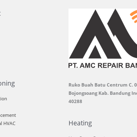
t
oning
Ruko Buah Batu Centrum C. 
Bojongsoang Kab. Bandung In
tion
40288
lacement
Heating
l HVAC