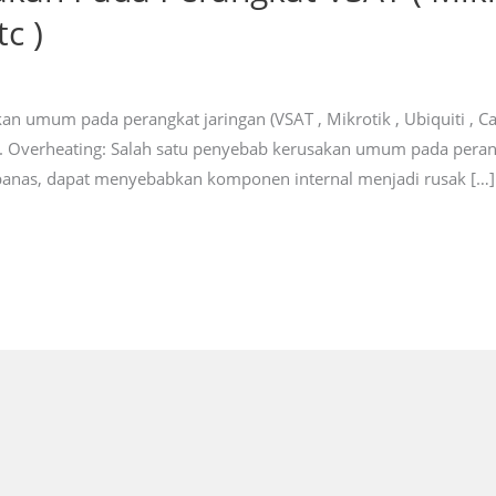
c )
n umum pada perangkat jaringan (VSAT , Mikrotik , Ubiquiti , Ca
 1. Overheating: Salah satu penyebab kerusakan umum pada peran
u panas, dapat menyebabkan komponen internal menjadi rusak […]