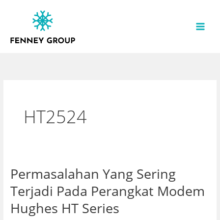
Lewati
ke
konten
HT2524
Permasalahan Yang Sering
Permasalahan
Yang
Terjadi Pada Perangkat Modem
Sering
Hughes HT Series
Terjadi
Pada