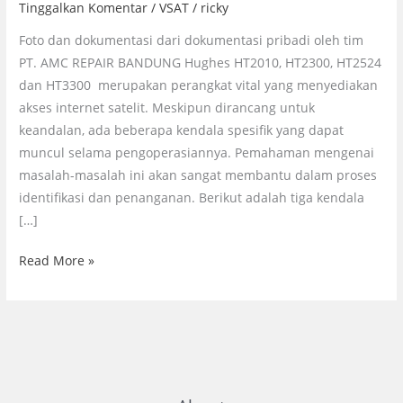
Tinggalkan Komentar
/
VSAT
/
ricky
Perangkat
Foto dan dokumentasi dari dokumentasi pribadi oleh tim
Modem
PT. AMC REPAIR BANDUNG Hughes HT2010, HT2300, HT2524
Hughes
dan HT3300 merupakan perangkat vital yang menyediakan
HT
akses internet satelit. Meskipun dirancang untuk
Series
keandalan, ada beberapa kendala spesifik yang dapat
muncul selama pengoperasiannya. Pemahaman mengenai
masalah-masalah ini akan sangat membantu dalam proses
identifikasi dan penanganan. Berikut adalah tiga kendala
[…]
Read More »